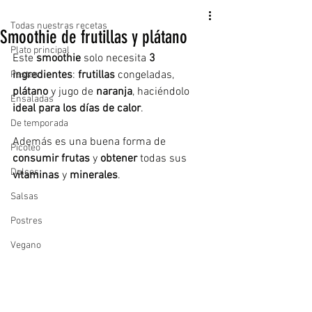
Todas nuestras recetas
Smoothie de frutillas y plátano
Plato principal
Este 
smoothie 
solo necesita 
3 
ingredientes
: 
frutillas 
congeladas, 
Pastas
plátano 
y jugo de 
naranja
, haciéndolo 
Ensaladas
ideal para los días de calor
. 
De temporada
Además es una buena forma de 
Picoteo
consumir frutas
 y 
obtener 
todas sus 
Dulces
vitaminas 
y 
minerales
. 
Salsas
Postres
Vegano