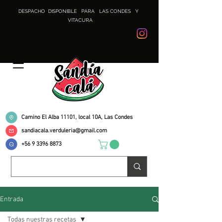
DESPACHO DISPONIBLE PARA LAS CONDES Y
VITACURA
Instagram
Camino El Alba 11101, local 10A, Las Condes
sandiacala.verduleria@gmail.com
+56 9 3396 8873
Entrada
Todas nuestras recetas