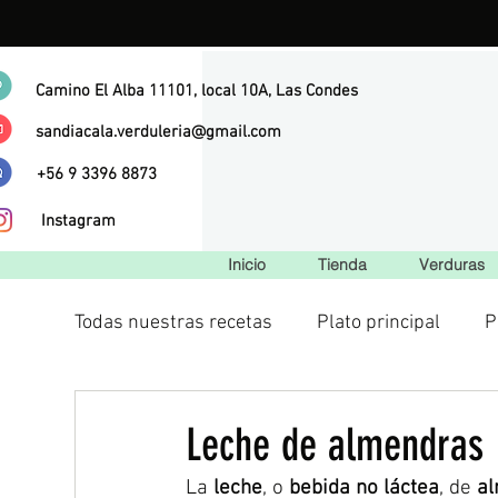
Camino El Alba 11101, local 10A, Las Condes
sandiacala.verduleria@gmail.com
+56 9 3396 8873
Instagram
Inicio
Tienda
Verduras
Todas nuestras recetas
Plato principal
P
Salsas
Postres
Vegano
Leche de almendras
La 
leche
, o 
bebida no láctea
, de 
al