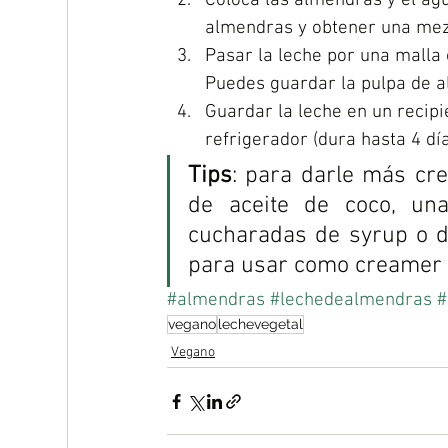
Coloca las almendras y el agua
almendras y obtener una mezcl
Pasar la leche por una malla o
Puedes guardar la pulpa de a
Guardar la leche en un recip
refrigerador (dura hasta 4 día
Tips
: para darle más cr
de aceite de coco, una
cucharadas de syrup o do
para usar como creamer e
#almendras
#lechedealmendras
#
vegano
lechevegetal
Vegano