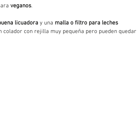
para 
veganos
. 
buena licuadora
 y una 
malla o filtro para leches 
n colador con rejilla muy pequeña pero pueden quedar