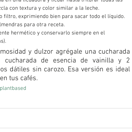
 en una licuadora y licuar hasta triturar todas las 
a con textura y color similar a la leche. 
 filtro, exprimiendo bien para sacar todo el líquido. 
lmendras para otra receta. 
iente hermético y conservarlo siempre en el 
s). 
emosidad y dulzor agrégale una cucharada 
 cucharada de esencia de vainilla y 2 
s dátiles sin carozo. Esa versión es ideal 
n tus cafés.   
plantbased