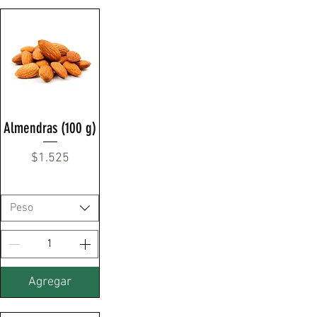
Almendras (100 g)
Precio
$1.525
Peso
Agregar