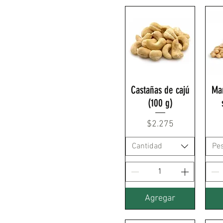
Castañas de cajú
Man
(100 g)
Precio
$2.275
Cantidad
Pe
Agregar