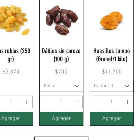
as rubias (250
Dátiles sin carozo
Huesillos Jumbo
gr)
(100 g)
(Granel/1 kilo)
Precio
Precio
Precio
$2.375
$700
$11.700
Peso
Cantidad
Agregar
Agregar
Agregar