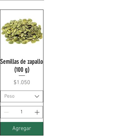
Semillas de zapallo
(100 g)
Precio
$1.050
Peso
Agregar