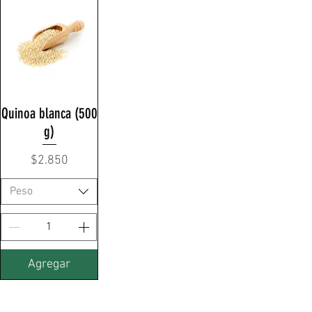
Quinoa blanca (500
g)
Precio
$2.850
Peso
Agregar