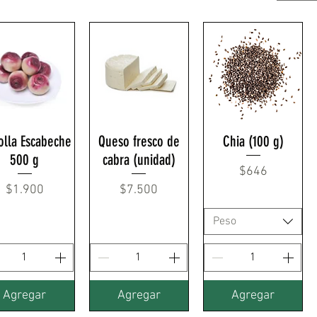
lla Escabeche
Queso fresco de
Chia (100 g)
500 g
cabra (unidad)
Precio
$646
Precio
Precio
$1.900
$7.500
Peso
Agregar
Agregar
Agregar