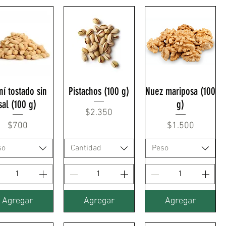
í tostado sin
Pistachos (100 g)
Nuez mariposa (100
sal (100 g)
g)
Precio
$2.350
Precio
Precio
$700
$1.500
so
Cantidad
Peso
Agregar
Agregar
Agregar