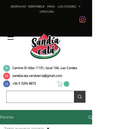
DESPACHO DISPONIBLE PARA LAS CONDES Y
VITACURA
Instagram
Camino El Alba 11101, local 10A, Las Condes
sandiacala.verduleria@gmail.com
+56 9 3396 8873
Recetas