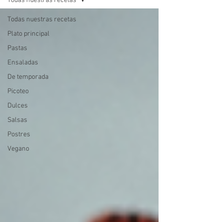
Todas nuestras recetas
Todas nuestras recetas
Plato principal
Pastas
Ensaladas
De temporada
Picoteo
Dulces
Salsas
Postres
Vegano