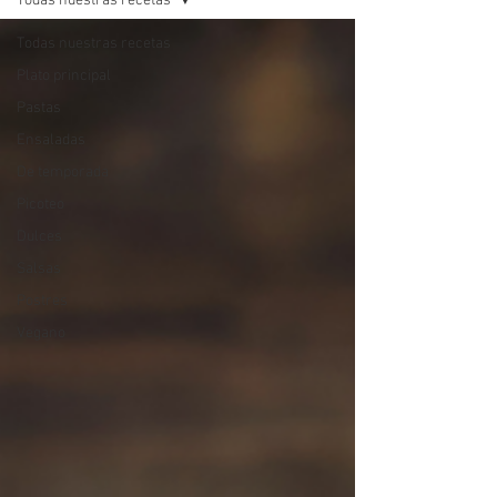
Todas nuestras recetas
Todas nuestras recetas
Plato principal
Pastas
Ensaladas
De temporada
Picoteo
Dulces
Salsas
Postres
Vegano