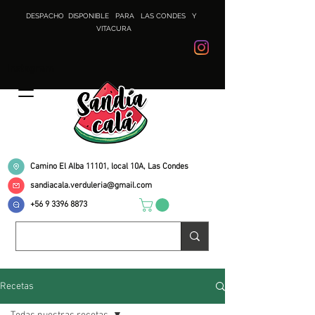
DESPACHO DISPONIBLE PARA LAS CONDES Y
VITACURA
Instagram
Camino El Alba 11101, local 10A, Las Condes
sandiacala.verduleria@gmail.com
+56 9 3396 8873
Recetas