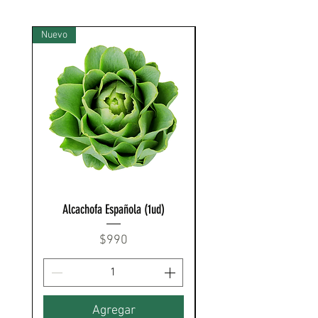
Nuevo
Nuevo
Alcachofa Española (1ud)
Precio
$990
Agregar