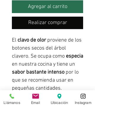
Agregar al carrito
Realizar comprar
El
clavo de olor
proviene de los
botones secos del árbol
clavero. Se ocupa como
especia
en nuestra cocina y tiene un
sabor bastante intenso
por lo
que se recomienda usar en
pequeñas cantidades.
Llámanos
Email
Ubicación
Instagram
Beneficios
Contiene
eugenol
, sustancia
que
previene la coagulación