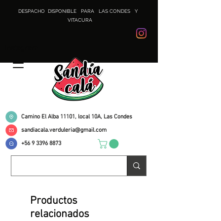
DESPACHO DISPONIBLE PARA LAS CONDES Y
VITACURA
Instagram
Camino El Alba 11101, local 10A, Las Condes
sandiacala.verduleria@gmail.com
+56 9 3396 8873
Productos
relacionados