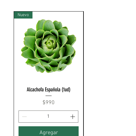
Nuevo
Nuevo
Alcachofa Española (1ud)
Precio
$990
Agregar