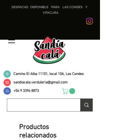
DESPACHO DISPONIBLE PARA LAS CONDES Y
VITACURA
Instagram
Camino El Alba 11101, local 10A, Las Condes
sandiacala.verduleria@gmail.com
+56 9 3396 8873
Productos
relacionados