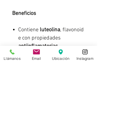
Beneficios
Contiene
luteolina
, flavonoid
e con propiedades
antiinflamatorias
,
anticancerígenas
y
Llámanos
Email
Ubicación
Instagram
antioxidantes
.
Es una buena fuente de
vitamina D
y
calcio
,
complemento perfecto para
fortalecer el sistema óseo
.
Contiene
potasio
, el cual
ayuda a
prevenir calambres
y ayuda a tener una
buena
circulación sanguínea,