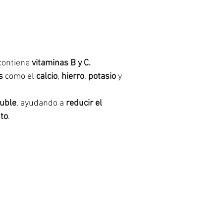
 contiene
vitaminas B y C.
es
como el
calcio
,
hierro
,
potasio
y
luble
, ayudando a
reducir el
to
.