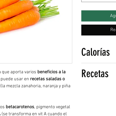
Agr
Calorías
52 calorias por taza 
Recetas
41 calorías por cada
a que aporta varios
beneficios a la
e puede usar en
recetas saladas o
(la mezcla zanahoria, naranja y piña
¿Quieres hacer algo
los
betacarotenos
, pigmento vegetal
A
(se transforma en vit A cuando el