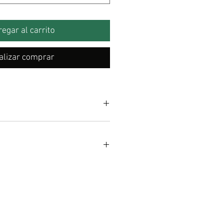
egar al carrito
Realizar comprar
(rodajas)
 100 gr
 rico? acá te dejamos unas
ideas