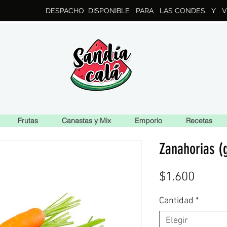
DESPACHO DISPONIBLE PARA LAS CONDES Y V
Frutas
Canastas y Mix
Emporio
Recetas
Zanahorias (g
Preci
$1.600
Cantidad
*
Elegir