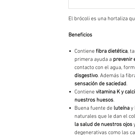
El brócoli es una hortaliza q
Beneficios
Contiene
fibra dietética
, t
primera ayuda a
prevenir 
contacto con el agua, for
disgestivo
. Además la fib
sensación de saciedad
.
Contiene
vitamina K y calci
nuestros huesos
.
Buena fuente de
luteína
y
naturales que le dan el co
la salud de nuestros ojos
y
degenerativas como las ca