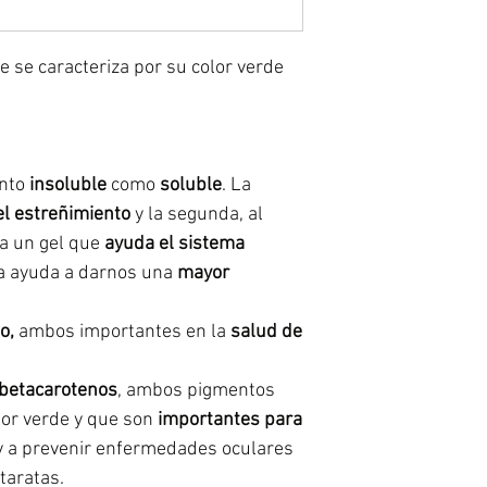
ue se caracteriza por su color verde
anto
insoluble
como
soluble
. La
el estreñimiento
y la segunda, al
ma un gel que
ayuda el sistema
ra ayuda a darnos una
mayor
o,
ambos importantes en la
salud de
betacarotenos
, ambos pigmentos
lor verde y que son
importantes para
 a prevenir enfermedades oculares
taratas.