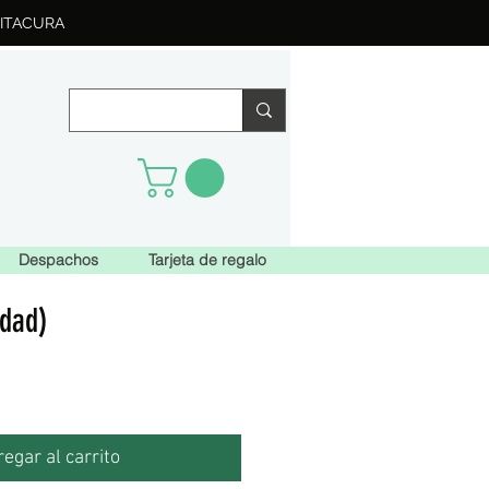
ITACURA
Despachos
Tarjeta de regalo
idad)
o
egar al carrito