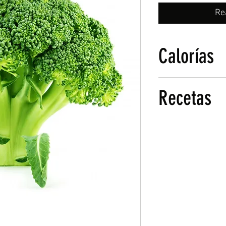
Calorías
31 calorías por taza 
Recetas
34 calorías por cada
¿Quieres hacer algo